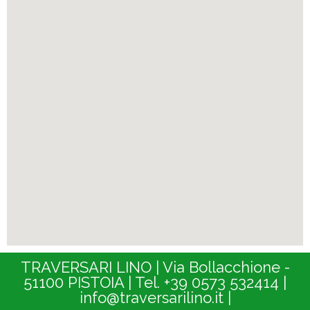
TRAVERSARI LINO | Via Bollacchione -
51100 PISTOIA | Tel. +39 0573 532414 |
info@traversarilino.it |